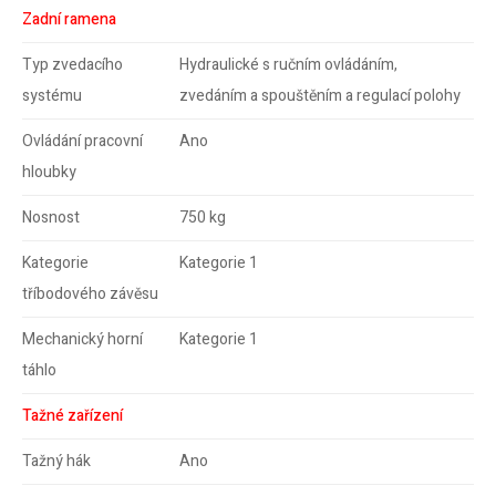
Zadní ramena
Typ zvedacího
Hydraulické s ručním ovládáním,
systému
zvedáním a spouštěním a regulací polohy
Ovládání pracovní
Ano
hloubky
Nosnost
750 kg
Kategorie
Kategorie 1
tříbodového závěsu
Mechanický horní
Kategorie 1
táhlo
Tažné zařízení
Tažný hák
Ano