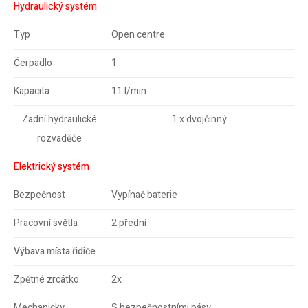
Hydraulický systém
Typ
Open centre
Čerpadlo
1
Kapacita
11 l/min
Zadní hydraulické
1 x dvojčinný
rozvaděče
Elektrický systém
Bezpečnost
Vypínač baterie
Pracovní světla
2 přední
Výbava místa řidiče
Zpětné zrcátko
2x
Mechanicky
S bezpečnostními pásy