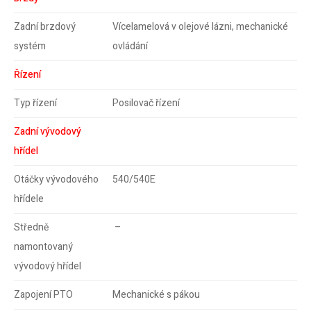
Zadní brzdový
Vícelamelová v olejové lázni, mechanické
systém
ovládání
Řízení
Typ řízení
Posilovač řízení
Zadní vývodový
hřídel
Otáčky vývodového
540/540E
hřídele
Středně
–
namontovaný
vývodový hřídel
Zapojení PTO
Mechanické s pákou