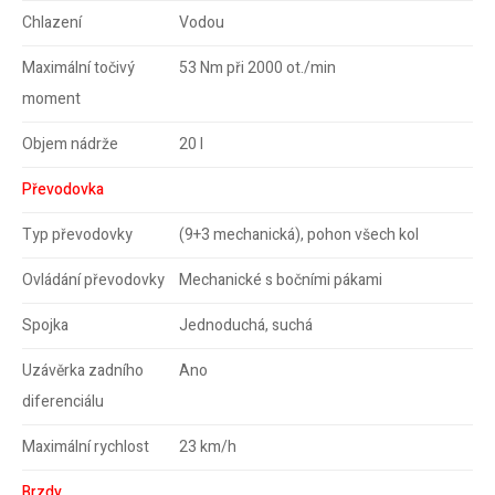
Chlazení
Vodou
Maximální točivý
53 Nm při 2000 ot./min
moment
Objem nádrže
20 l
Převodovka
Typ převodovky
(9+3 mechanická), pohon všech kol
Ovládání převodovky
Mechanické s bočními pákami
Spojka
Jednoduchá, suchá
Uzávěrka zadního
Ano
diferenciálu
Maximální rychlost
23 km/h
Brzdy