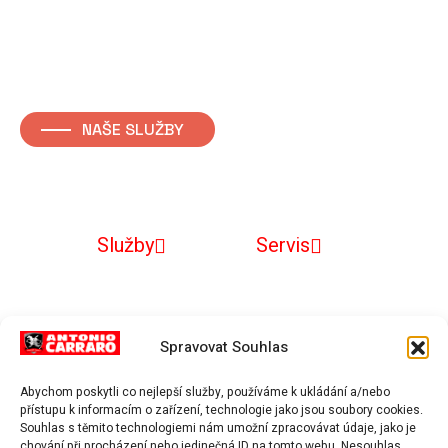
NAŠE SLUŽBY
Prodej traktorů Panther
Služby
Servis
Traktory
Spravovat Souhlas
Abychom poskytli co nejlepší služby, používáme k ukládání a/nebo
přístupu k informacím o zařízení, technologie jako jsou soubory cookies.
Souhlas s těmito technologiemi nám umožní zpracovávat údaje, jako je
Adresa: Formech logistic s.r.o., Armádní 625, 289 23, Milovice
chování při procházení nebo jedinečná ID na tomto webu. Nesouhlas